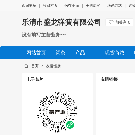
返回主站
|
收藏本页
|
保存桌面
|
手机浏览
|
联系方式
|
购
乐清市盛龙弹簧有限公司
加关注
0
没有填写主营业务~~
网站首页
词条
产品
现货商城
公司相册
品牌展示
公司视频
展会信息
首页
>
友情链接
电子名片
友情链接