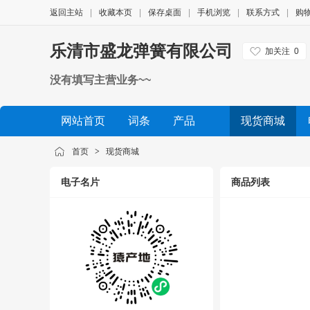
返回主站
|
收藏本页
|
保存桌面
|
手机浏览
|
联系方式
|
购
乐清市盛龙弹簧有限公司
加关注
0
没有填写主营业务~~
网站首页
词条
产品
现货商城
公司相册
品牌展示
公司视频
展会信息
首页
>
现货商城
电子名片
商品列表