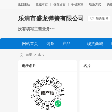
返回主站
|
收藏本页
|
保存桌面
|
手机浏览
|
联系方式
|
购
乐清市盛龙弹簧有限公司
加关注
0
没有填写主营业务~~
网站首页
词条
产品
现货商城
公司相册
品牌展示
公司视频
展会信息
首页
>
名片
电子名片
名片